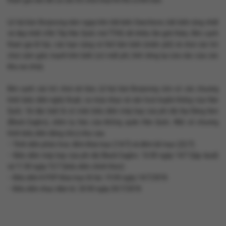
tham gia vào tất cả các trò chơi mùa hè thú vị trên bùn.
Lễ hội bùn Boryeong nằm ngay trên bãi biển Daecheon, bãi biển rộng nhất
và đẹp nhất ở Bờ Tây Hàn Quốc mà TTHQ rất nhiều lần giới thiệu. Bên cạnh
tham gia lễ hội, các bạn cũng có thể tắm biển (miễn phí) và chơi các trò
chơi cảm giác mạnh trên biển (có mất phí, tính riêng tại cửa vào của các
khu vui chơi).
Bên cạnh các trò chơi với bùn, Lễ hội bùn Boryeong còn có các chương
trình biểu diễn nghệ thuật, ca múa nhạc và văn hoá truyền thống của Hàn
Quốc. Và đặc biệt là có màn biểu diễn máy bay của phi đội Đại Bàng Đen
(Black Eagles), niềm tự hào của không quân Hàn Quốc. Một số chương
trình biểu diễn đáng chú ý như sau
– Trình diễn pháo hoa: đêm khai mạc (14/7) và đêm bế mạc (22/7).
– Biểu diễn máy bay của phi đội Black Eagles: 16:00 ngày 14/7 (tập dượt)
và 11:00 ngày 15/7 (biểu diễn chính thức).
– Biểu diễn K-POP khai mạc lễ hội: 19:00 ngày 14/7/2018.
– Biểu diễn nhạc điện tử: 20:00 ngày 20/7/2018.