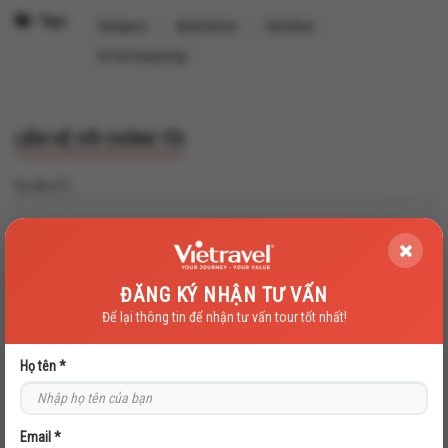
Tags:
hanquoc
dulichmice
lehoibun
le hoi boryeong
LIÊN HỆ VỚI CHÚNG TÔI
Họ tên (*)
Email (*)
ĐĂNG KÝ NHẬN TƯ VẤN
Để lại thông tin để nhận tư vấn tour tốt nhất!
Điện thoại (*
Họ tên *
Địa chỉ
Email *