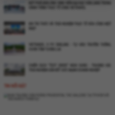
BỨT PHÁ BẢN LĨNH: SINH VIÊN ĐẠI HỌC VĂN LANG TRONG
HÀNH TRÌNH THỰC TẾ CÙNG VIETRAVEL
KHI TRI THỨC VÀ TRẢI NGHIỆM THỰC TẾ HÒA CÙNG MỘT
NHỊP
VIETRAVEL X PV DRILLING - TỰ HÀO TRUYỀN THỐNG,
VƯƠN TẦM TƯƠNG LAI
CHIẾN DỊCH "TEST DRIVE" NGHI HƯNG - THƯỢNG HẢI:
TRẢI NGHIỆM GẮN KẾT SỨC MẠNH DOANH NGHIỆP
TIN NỔI BẬT