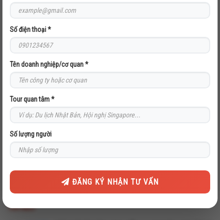
Nội dung (*)
Số điện thoại *
Tên doanh nghiệp/cơ quan *
Gửi đi
Tour quan tâm *
TIN LIÊN QUAN
Số lượng người
Du lịch Côn Đảo về đêm: Khám phá 3 địa điểm ngắm Milky Way đẹp mê
hồn giữa biển trời Việt Nam
Top 4 khu chợ đêm Đà Nẵng nên trải nghiệm trong mùa lễ hội Pháo hoa
Quốc tế 2025
Những trải nghiệm không thể bỏ lỡ khi du lịch Thái Lan mùa hè
ĐĂNG KÝ NHẬN TƯ VẤN
Top 5 địa điểm du lịch Copenhagen đưa bạn lạc vào miền cổ tích giữa
lòng Bắc Âu
TIN MỚI