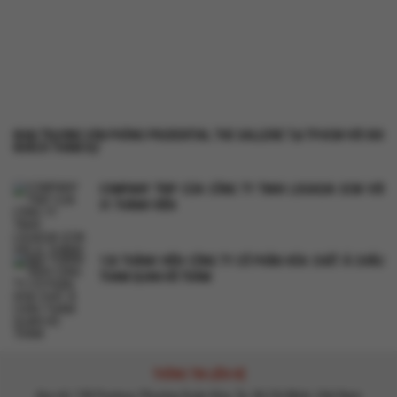
KHAI TRƯƠNG VĂN PHÒNG PRUDENTIAL THE GALLERIE TẠI TP.HCM VỚI 300
KHÁCH THAM DỰ
COMPANY TRIP CỦA CÔNG TY TNHH LOGASIA SCM VỚI
31 THÀNH VIÊN
120 THÀNH VIÊN CÔNG TY CỔ PHẦN HÓA CHẤT Á CHÂU
THAM QUAN HỒ TRÀM
THÔNG TIN LIÊN HỆ
Địa chỉ: 190 Pasteur, Phường Xuân Hòa, Tp. Hồ Chí Minh, Việt Nam