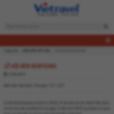
Trang chủ
ĐIỂM ĐẾN HẤP DẪN
LỄ HỘI BÙN BORYEONG
LỄ HỘI BÙN BORYEONG
27/06/2019
Điểm đến: Hàn Quốc, Thời gian: 13/7 - 22/7
Lễ hội bùn Boryeong (보령머드축제), lễ hội mùa hè lớn nhất ở Hàn Quốc,
sẽ mở cửa đón du khách từ từ ngày 13 đến 22/7/2018, du khách sẽ được