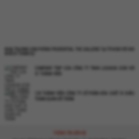
KHAI TRƯƠNG VĂN PHÒNG PRUDENTIAL THE GALLERIE TẠI TP.HCM VỚI 300
KHÁCH THAM DỰ
COMPANY TRIP CỦA CÔNG TY TNHH LOGASIA SCM VỚI
31 THÀNH VIÊN
120 THÀNH VIÊN CÔNG TY CỔ PHẦN HÓA CHẤT Á CHÂU
THAM QUAN HỒ TRÀM
THÔNG TIN LIÊN HỆ