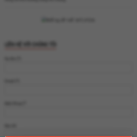
LIÊN HỆ VỚI CHÚNG TÔI
Họ tên (*)
Email (*)
Điện thoại (*
Địa chỉ