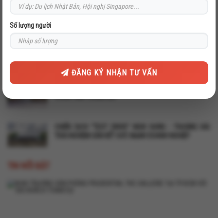
BỨT PHÁ BẢN LĨNH: SINH VIÊN ĐẠI HỌC VĂN LANG TRONG
HÀNH TRÌNH THỰC TẾ CÙNG VIETRAVEL
Số lượng người
KHI TRI THỨC VÀ TRẢI NGHIỆM THỰC TẾ HÒA CÙNG MỘT
NHỊP
ĐĂNG KÝ NHẬN TƯ VẤN
VIETRAVEL X PV DRILLING - TỰ HÀO TRUYỀN THỐNG,
VƯƠN TẦM TƯƠNG LAI
CHIẾN DỊCH "TEST DRIVE" NGHI HƯNG - THƯỢNG HẢI:
TRẢI NGHIỆM GẮN KẾT SỨC MẠNH DOANH NGHIỆP
TIN NỔI BẬT