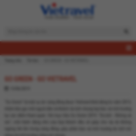
Trang chủ
Tin tức
GO GREEN - GO VIETRAVEL
GO GREEN - GO VIETRAVEL
13/06/2019
"Go Green" là một sự án cộng đồng được Vietravel khởi động từ năm 2013,
nhằm kêu gọi mỗi người dân và khách du lịch chung tay bảo vệ môi trường
tại các điểm tham quan. Với mục tiêu Go Green 2019: "Du lịch - Không xả
rác", mỗi hành động nhỏ của Quý khách đều sẽ giúp cho dự án không
ngừng lớn lên trong cộng đồng, góp phần bảo vệ môi trường du lịch nói
riêng và môi trường sống nói chung.