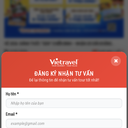
HÈ 2026: ĐÁNH THỨC "GEN" CHIẾN BINH – NHẬN ƯU ĐÃI KHỦNG…
19/05/2026
445
lượt xem |
1
ĐĂNG KÝ NHẬN TƯ VẤN
Để lại thông tin để nhận tư vấn tour tốt nhất!
Họ tên *
Email *