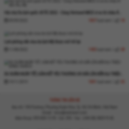
Hội chợ Du lịch quốc tế ITE 2022 - Cùng Vietravel MICE vi vu từ châu Á…
09/09/2022
1837
lượt xem |
18
Lịch phỏng vấn visa du lịch Mỹ được mở trở lại
11/08/2022
1435
lượt xem |
28
DU XUÂN NGÀY TẾT, GẮN KẾT YÊU THƯƠNG ƯU ĐÃI LÊN ĐẾN 8,6 TRIỆU…
19/11/2019
1831
lượt xem |
32
THÔNG TIN LIÊN HỆ
Địa chỉ: 190 Pasteur, Phường Xuân Hòa, Tp. Hồ Chí Minh, Việt Nam
Email :
mice@vietravel.com
Điện thoại: 093 830 13 93 - Ext: 393 - Fax : (+84 28) 3829 9142