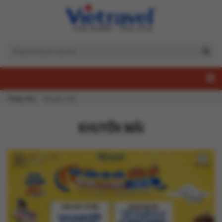
Trang chủ
Khuyến mãi
KHUYẾN MÃI