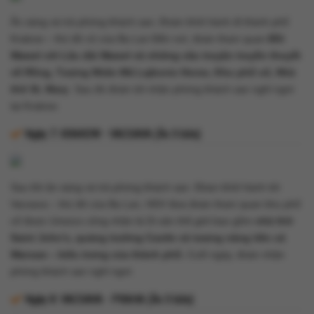
Ăn sáng và trả phòng khách sạn, Đoàn khởi hành đi thành phố
Krakow – thủ đô cũ của Ba Lan Đến nơi, đoàn tham quan
Đồi
Wawel với Lâu đài Wawel
và những câu truyện truyền thuyết
về Rồng, Tượng Nhân Mã Lajkonic Horse, Khu phố cổ
,
Nhà
thờ St. Mary
.
Sau đó đoàn tới nhận phòng khách sạn nghỉ ngơi
tại Krakow.
Ngày 7:
KRAKOW - VACSAVA (Ăn 3 bữa)
Sau khi ăn sáng và trả phòng khách sạn. Đòan khởi hành tới
Vacsava – thủ đô của Ba Lan, HDV đưa đoàn tham quan khu phố
cổ được Unesco công nhận là Di sản thế giới bao gồm
nhà thờ
Saint John’s, quảng trường Castle và tượng nàng tiên cá
Warsaw – biểu trưng của thành phố.
Cuối ngày, đoàn nhận
phòng khách sạn nghỉ ngơi.
Ngày 8:
VACSAVA - PRAHA (Ăn 3 bữa)