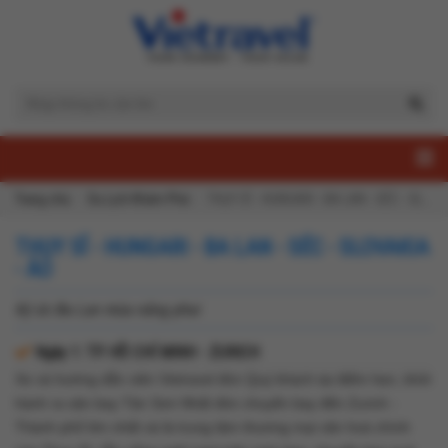
Trang chủ
Du Lịch Khám Phá
THỤY SĨ - HUNGARI - BA LAN - SÉC - SLOVAKIA - ÁO
THỤY SĨ - HUNGARI - BA LAN - SÉC - SLOVAKIA
- ÁO
Ký ức Ba Lan mùa nắng phai
Ngày 1:
TP. HỒ CHÍ MINH - ZURICH
Xe và hướng dẫn viên Vietravel đón Quý khách tại điểm hẹn, khởi
hành ra sân bay Tân Sơn Nhất đón chuyến bay đến
Zurich
-
Thành phố lớn nhất và là trung tâm thương mại văn hoá chính