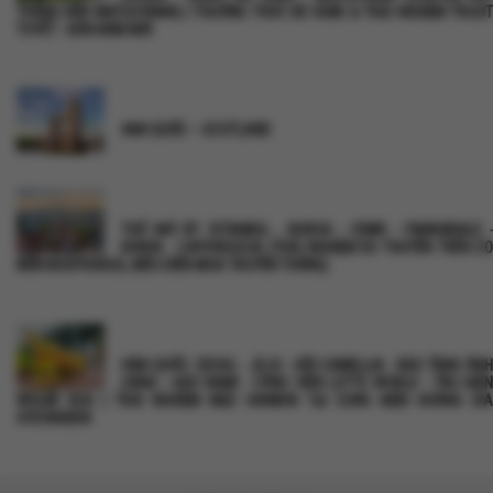
THẲNG ĐẾN MATSUYAMA) | THƯỞNG THỨC BÒ KOBE & TRẢI NGHIỆM TRƯỢT
TUYẾT - ĐÓN NĂM MỚI
ANH QUỐC – SCOTLAND
THỔ NHĨ KỲ: ISTANBUL - BURSA - IZMIR - PAMUKKALE -
KONYA - CAPPADOCIA (TRẢI NGHIỆM DU THUYỀN TRÊN EO
BIỂN BOSPHORUS, BIỂU DIỄN MÚA TRUYỀN THỐNG)
HÀN QUỐC: SEOUL - JEJU - ĐỒI CAMELLIA - BẢO TÀNG ÁNH
SÁNG - ĐẢO NAMI - CÔNG VIÊN LOTTE WORLD - TÀU ĐIỆN
WOLMI SEA | TRẢI NGHIỆM MẶC HANBOK TẠI CUNG ĐIỆN HOÀNG GIA
GYEONGBOK