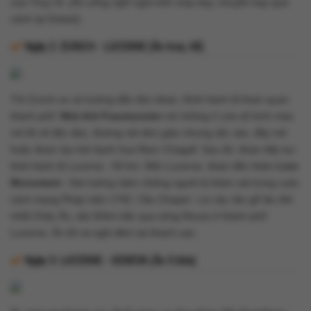
của Thụy Sĩ. (Ăn uống nghỉ ngơi trên máy bay, chuyến bay quá
cảnh tại Dubai)).
Ngày 2:
ZURICH - LUCERNE (Ăn trưa, tối)
Tới Zurich xe và hướng dẫn đón đoàn, Khởi hành đi tham quan
thành phố:
Nhà thờ Fraumunster
với những ô cửa sổ kính màu
với lối vẽ độc đáo, đường nét đơn giản nhưng sắc xảo, đầy mê
hoặc được tạo bởi danh họa Marc Chagall. Sau đó, đoàn tiếp tục
khởi hành đi Lucerne - 60 km. Đến Lucerne, đoàn đến thăm
Lion
Monument
-
Nơi tưởng niệm những người bị thảm sát trong cuộc
cách mạng Pháp năm 1792.
Cầu Chapel
-
Là cây cầu gỗ lâu đời
nhất Châu Âu, dài 204m bắc qua sông Reuss ở thành phố
Lucerne. Ăn tối và nghỉ đêm tại khách sạn.
Ngày 3:
LUCERNE - GENEVA (Ăn 3 bữa)