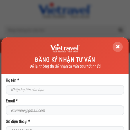
Trang chủ
du lich Hàn Quốc
ĐĂNG KÝ NHẬN TƯ VẤN
Để lại thông tin để nhận tư vấn tour tốt nhất!
DU LICH HÀN QUỐC
Họ tên *
Email *
Số điện thoại *